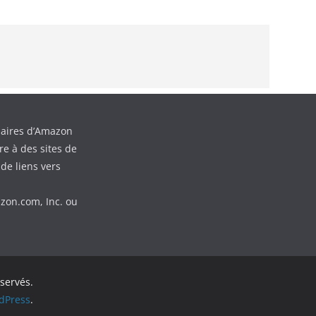
aires d’Amazon
e à des sites de
de liens vers
zon.com, Inc. ou
éservés.
dPress
.