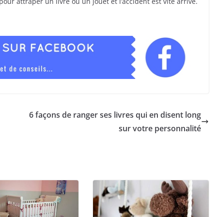
r attraper un livre ou un jouet et l’accident est vite arrivé.
6 façons de ranger ses livres qui en disent long
sur votre personnalité